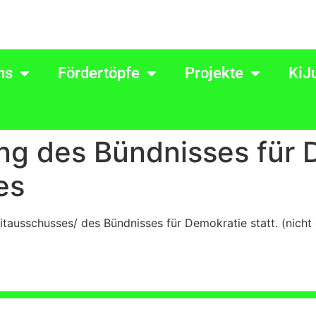
ns
Fördertöpfe
Projekte
KiJ
ung des Bündnisses für 
es
itausschusses/ des Bündnisses für Demokratie statt. (nicht 