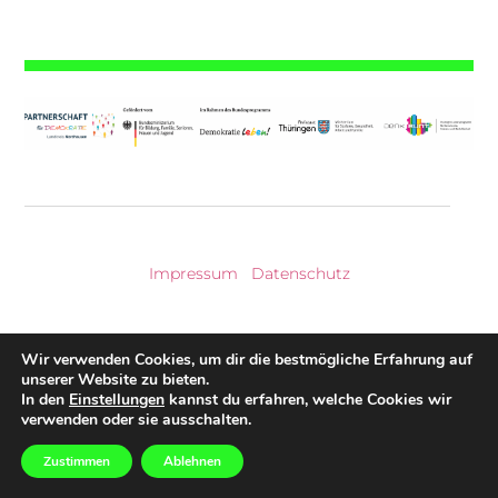
Impressum
|
Datenschutz
© 2026 Kreisjugendring Nordhausen e.V.
Wir verwenden Cookies, um dir die bestmögliche Erfahrung auf
unserer Website zu bieten.
In den
Einstellungen
kannst du erfahren, welche Cookies wir
verwenden oder sie ausschalten.
Zustimmen
Ablehnen