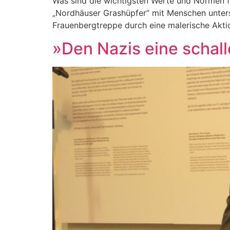
Was sind die wichtigsten Werte und Normen 
„Nordhäuser Grashüpfer“ mit Menschen untersc
Frauenbergtreppe durch eine malerische Akti
»Den Nazis eine schal